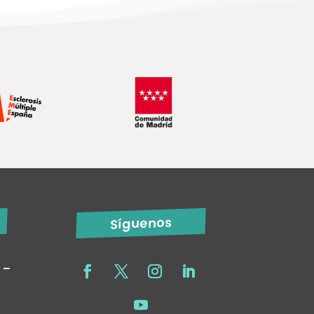
Síguenos
 –